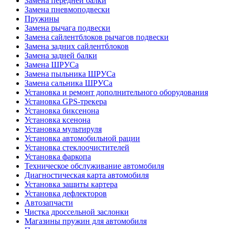
Замена передней балки
Замена пневмоподвески
Пружины
Замена рычага подвески
Замена сайлентблоков рычагов подвески
Замена задних сайлентблоков
Замена задней балки
Замена ШРУСа
Замена пыльника ШРУСа
Замена сальника ШРУСа
Установка и ремонт дополнительного оборудования
Установка GPS-трекера
Установка биксенона
Установка ксенона
Установка мультируля
Установка автомобильной рации
Установка стеклоочистителей
Установка фаркопа
Техническое обслуживание автомобиля
Диагностическая карта автомобиля
Установка защиты картера
Установка дефлекторов
Автозапчасти
Чистка дроссельной заслонки
Магазины пружин для автомобиля