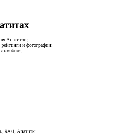
атитах
ля Апатитов;
, рейтинги и фотографии;
автомобиля;
., 9А/1, Апатиты