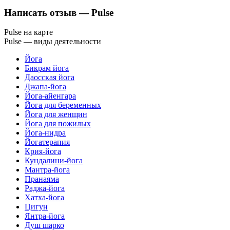
Написать отзыв
— Pulse
Pulse на карте
Pulse — виды деятельности
Йога
Бикрам йога
Даосская йога
Джапа-йога
Йога-айенгара
Йога для беременных
Йога для женщин
Йога для пожилых
Йога-нидра
Йогатерапия
Крия-йога
Кундалини-йога
Мантра-йога
Пранаяма
Раджа-йога
Хатха-йога
Цигун
Янтра-йога
Душ шарко