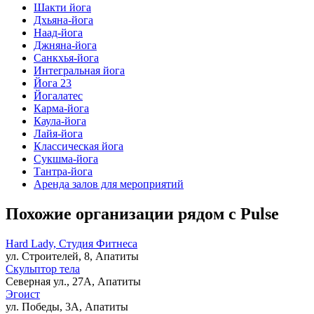
Шакти йога
Дхьяна-йога
Наад-йога
Джняна-йога
Санкхья-йога
Интегральная йога
Йога 23
Йогалатес
Карма-йога
Каула-йога
Лайя-йога
Классическая йога
Сукшма-йога
Тантра-йога
Аренда залов для мероприятий
Похожие организации рядом с Pulse
Hard Lady, Студия Фитнеса
ул. Строителей, 8, Апатиты
Скульптор тела
Северная ул., 27А, Апатиты
Эгоист
ул. Победы, 3А, Апатиты