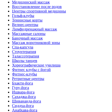
Медицинский массаж
Восстановление после родов
Центры спортивной медицины
Гольф-клубы
Теннисные корты
Велнес-центры
Лимфодренажный массаж
Массажные салоны
Баночный массаж
Массаж воротниковой зоны
Спа-капсула
Стоунтерапия
Талассотерапия
Школы танцев
Хореографические училища
Фитнес клубы с йогой
Фитнес-клубы
Ретритные центры
Бхакти-йога
Гуру-йога
Ишвара-йога
Сахаджа-йога
Шивананда-йога
Сиддха-йога
Анабхава-йога