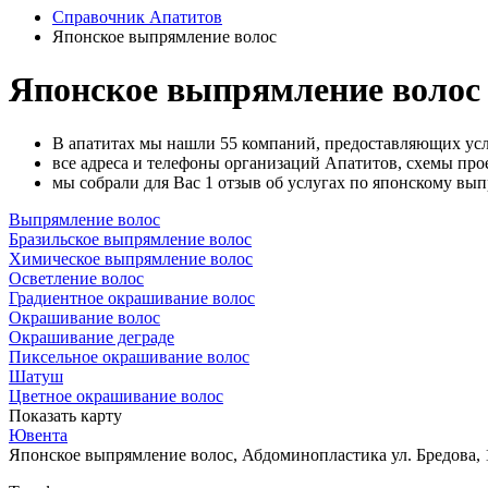
Справочник Апатитов
Японское выпрямление волос
Японское выпрямление волос
В апатитах мы нашли 55 компаний, предоставляющих ус
все адреса и телефоны организаций Апатитов, схемы про
мы собрали для Вас 1 отзыв об услугах по японскому вы
Выпрямление волос
Бразильское выпрямление волос
Химическое выпрямление волос
Осветление волос
Градиентное окрашивание волос
Окрашивание волос
Окрашивание деграде
Пиксельное окрашивание волос
Шатуш
Цветное окрашивание волос
Показать карту
Ювента
Японское выпрямление волос, Абдоминопластика
ул. Бредова,