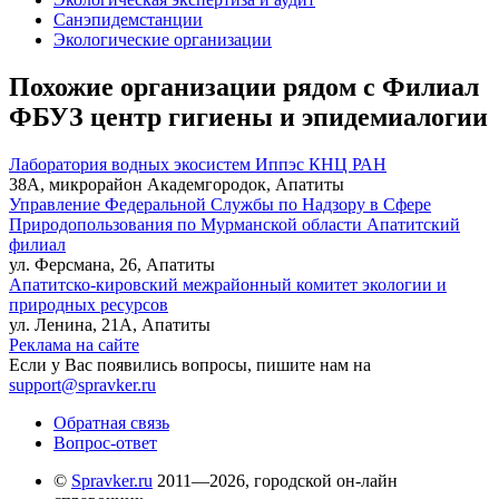
Санэпидемстанции
Экологические организации
Похожие организации рядом с Филиал
ФБУЗ центр гигиены и эпидемиалогии
Лаборатория водных экосистем Иппэс КНЦ РАН
38А, микрорайон Академгородок, Апатиты
Управление Федеральной Службы по Надзору в Сфере
Природопользования по Мурманской области Апатитский
филиал
ул. Ферсмана, 26, Апатиты
Апатитско-кировский межрайонный комитет экологии и
природных ресурсов
ул. Ленина, 21А, Апатиты
Реклама на сайте
Если у Вас появились вопросы, пишите нам на
support@spravker.ru
Обратная связь
Вопрос-ответ
©
Spravker.ru
2011—2026, городской он-лайн