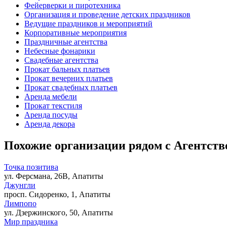
Фейерверки и пиротехника
Организация и проведение детских праздников
Ведущие праздников и мероприятий
Корпоративные мероприятия
Праздничные агентства
Небесные фонарики
Свадебные агентства
Прокат бальных платьев
Прокат вечерних платьев
Прокат свадебных платьев
Аренда мебели
Прокат текстиля
Аренда посуды
Аренда декора
Похожие организации рядом с Агентств
Точка позитива
ул. Ферсмана, 26В, Апатиты
Джунгли
просп. Сидоренко, 1, Апатиты
Лимпопо
ул. Дзержинского, 50, Апатиты
Мир праздника