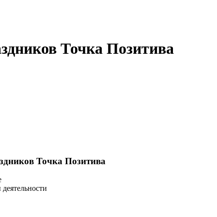
аздников Точка Позитива
аздников Точка Позитива
е
 деятельности