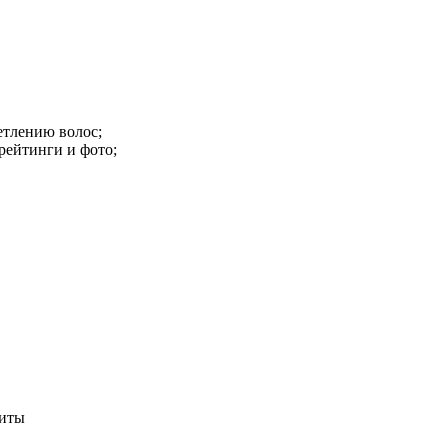
етлению волос;
рейтинги и фото;
титы