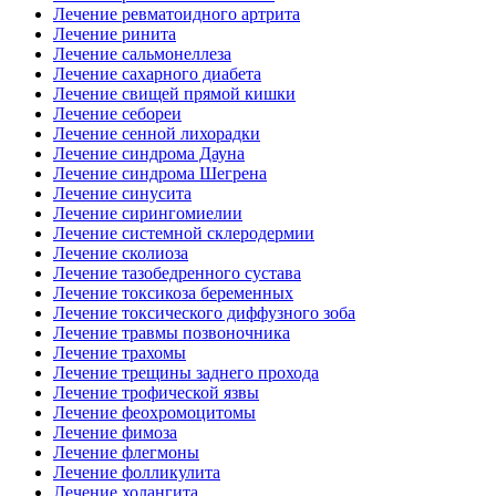
Лечение ревматоидного артрита
Лечение ринита
Лечение сальмонеллеза
Лечение сахарного диабета
Лечение свищей прямой кишки
Лечение себореи
Лечение сенной лихорадки
Лечение синдрома Дауна
Лечение синдрома Шегрена
Лечение синусита
Лечение сирингомиелии
Лечение системной склеродермии
Лечение сколиоза
Лечение тазобедренного сустава
Лечение токсикоза беременных
Лечение токсического диффузного зоба
Лечение травмы позвоночника
Лечение трахомы
Лечение трещины заднего прохода
Лечение трофической язвы
Лечение феохромоцитомы
Лечение фимоза
Лечение флегмоны
Лечение фолликулита
Лечение холангита