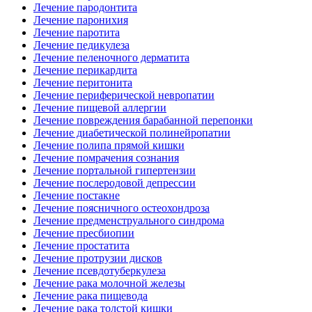
Лечение пародонтита
Лечение паронихия
Лечение паротита
Лечение педикулеза
Лечение пеленочного дерматита
Лечение перикардита
Лечение перитонита
Лечение периферической невропатии
Лечение пищевой аллергии
Лечение повреждения барабанной перепонки
Лечение диабетической полинейропатии
Лечение полипа прямой кишки
Лечение помрачения сознания
Лечение портальной гипертензии
Лечение послеродовой депрессии
Лечение постакне
Лечение поясничного остеохондроза
Лечение предменструального синдрома
Лечение пресбиопии
Лечение простатита
Лечение протрузии дисков
Лечение псевдотуберкулеза
Лечение рака молочной железы
Лечение рака пищевода
Лечение рака толстой кишки