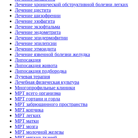
Лечение хронической обструктивной болезни легких
Лечение цистита
Лечение шизофрении
Лечение эзофагита
Лечение экзофтальма
Лечение эндометрита
Лечение эпидермофитии
Лечение эпилепсии
Лечение этмоидита
Лечение язвенной болезни желудка
Липосакция
Липосакция живота
Липосакция подбородка
Лучевая терапия
Лечебная физическая культура
Многопрофильные клиники
МРТ всего организма
МРТ гортани и горла
МРТ забрюшинного пространства
МРТ копчика
МРТ легких
МРТ матки
МРТ мозга
МРТ молочной железы
МРТ мягких тканей