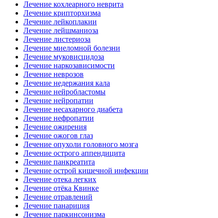
Лечение кохлеарного неврита
Лечение крипторхизма
Лечение лейкоплакии
Лечение лейшманиоза
Лечение листериоза
Лечение миеломной болезни
Лечение муковисцидоза
Лечение наркозависимости
Лечение неврозов
Лечение недержания кала
Лечение нейробластомы
Лечение нейропатии
Лечение несахарного диабета
Лечение нефропатии
Лечение ожирения
Лечение ожогов глаз
Лечение опухоли головного мозга
Лечение острого аппендицита
Лечение панкреатита
Лечение острой кишечной инфекции
Лечение отека легких
Лечение отёка Квинке
Лечение отравлений
Лечение панариция
Лечение паркинсонизма