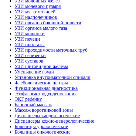
УЗИ молочных желез
УЗИ мочевого пузыря
УЗИ мягких тканей
УЗИ надпочечников
УЗИ органов брюшной полости
УЗИ органов малого таза
УЗИ мошонки
УЗИ печени
УЗИ простаты
УЗИ проходимости маточных труб
УЗИ селезенки
УЗИ суставов
УЗИ щитовидной железы
Уменьшение груди
Установка внутриматочной спирали
Флебологические центры
Функциональная диагностика
Эзофагогастродуоденоскопия
ЭКГ ребенку
Баночный массаж
Массаж воротниковой зоны
Диспансеры кардиологические
Диспансеры кожно-венерологические
Больницы урологические
Больницы онкологические