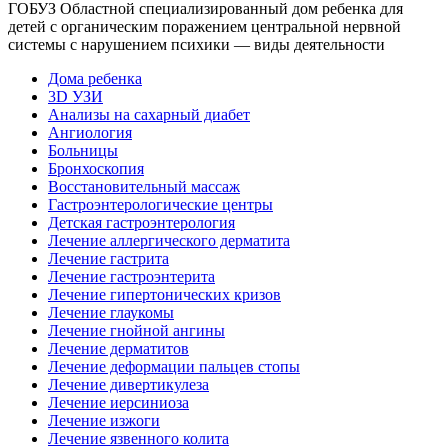
ГОБУЗ Областной специализированный дом ребенка для
детей с органическим поражением центральной нервной
системы с нарушением психики — виды деятельности
Дома ребенка
3D УЗИ
Анализы на сахарный диабет
Ангиология
Больницы
Бронхоскопия
Восстановительный массаж
Гастроэнтерологические центры
Детская гастроэнтерология
Лечение аллергического дерматита
Лечение гастрита
Лечение гастроэнтерита
Лечение гипертонических кризов
Лечение глаукомы
Лечение гнойной ангины
Лечение дерматитов
Лечение деформации пальцев стопы
Лечение дивертикулеза
Лечение иерсиниоза
Лечение изжоги
Лечение язвенного колита