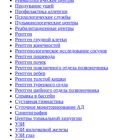
Ревматологические центры
Продувание ушей
Профилактика аллергии
Психологические службы
Пульмонологические центры
Реабилитационные центры
Рентген
Рентген грудной клетки
Рентген конечностей
Рентгенологическое исследование сосудов
Рентген пищевода
Рентген почек
Рентген поясничного отдела позвоночника
Рентген ребер
Рентген толстой кишки
Рентген турецкого седла
Рентген шейного отдела позвоночника
Справка в бассейн
Суставная гимнастика
Суточное мониторирование АД
Сцинтиграфия
Центры торакальной хирургии
УЗИ
УЗИ вилочковой железы
УЗИ глаз