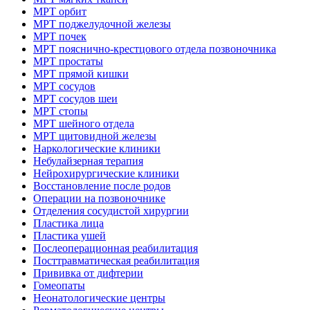
МРТ орбит
МРТ поджелудочной железы
МРТ почек
МРТ пояснично-крестцового отдела позвоночника
МРТ простаты
МРТ прямой кишки
МРТ сосудов
МРТ сосудов шеи
МРТ стопы
МРТ шейного отдела
МРТ щитовидной железы
Наркологические клиники
Небулайзерная терапия
Нейрохирургические клиники
Восстановление после родов
Операции на позвоночнике
Отделения сосудистой хирургии
Пластика лица
Пластика ушей
Послеоперационная реабилитация
Посттравматическая реабилитация
Прививка от дифтерии
Гомеопаты
Неонатологические центры