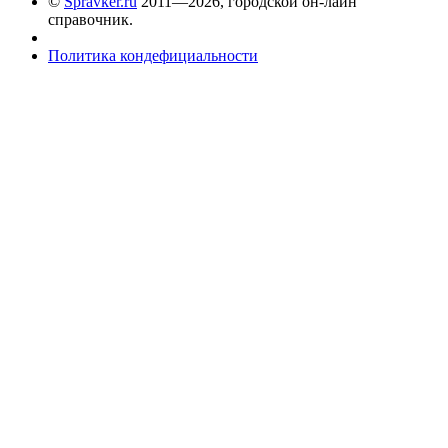
©
Spravker.ru
2011—2026, городской он-лайн
справочник.
Политика кондефициальности