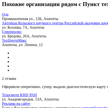
Похожие организации рядом с Пункт т
Ода
Промышленная ул., 12Б, Апатиты
Автобаза Кольского научного центра Российской академии нау
ул. Козлова, 7А, Апатиты
Северполис
ул. Бредова, 26А, Апатиты
ТехЦентрМакс
Апатиты, ул. Ленина, 12
2 отзыва
Оформили оперативно, супер, выдали диагностическую карту з
Техосмотр КНЦ РАН
ул. Академгородок, 53А, Апатиты
Реклама на сайте
Если у Вас появились вопросы, пишите нам на
support@spravke