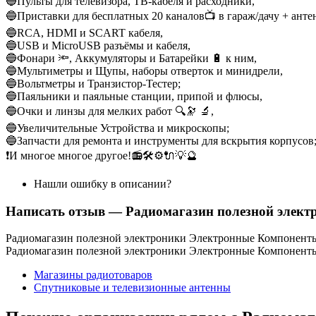
🔵Пульты для телевизора, ТВ-кабеля и расходники,
🔵Приставки для бесплатных 20 каналов📺 в гараж/дачу + анте
🔵RCA, HDMI и SCART кабеля,
🔵USB и MicroUSB разъёмы и кабеля,
🔵Фонари 🔦, Аккумуляторы и Батарейки 🔋 к ним,
🔵Мультиметры и Щупы, наборы отверток и минидрели,
🔵Вольтметры и Транзистор-Тестер;
🔵Паяльники и паяльные станции, припой и флюсы,
🔵Очки и линзы для мелких работ 🔍🔭 🔬,
🔵Увеличительные Устройства и микроскопы;
🔵Запчасти для ремонта и инструменты для вскрытия корпусов
❗И многое многое другое!📻🛠⚙🔌💡🔮
Нашли ошибку в описании?
Написать отзыв
— Радиомагазин полезной элек
Радиомагазин полезной электроники Электронные Компоненты
Радиомагазин полезной электроники Электронные Компонент
Магазины радиотоваров
Спутниковые и телевизионные антенны