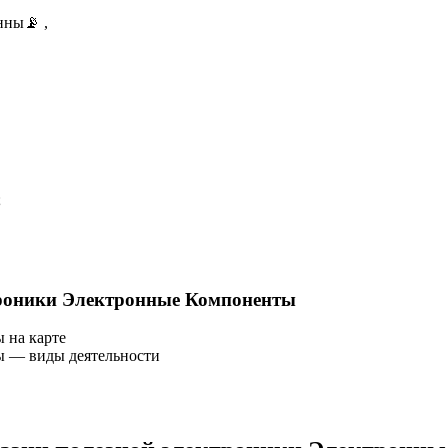
нны📡 ,
;
троники Электронные Компоненты
 на карте
ы — виды деятельности