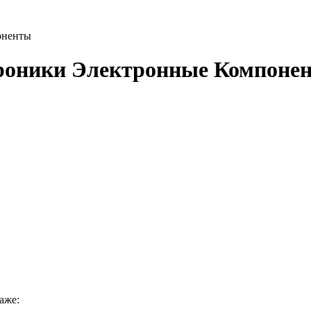
оненты
троники Электронные Компоне
аже: