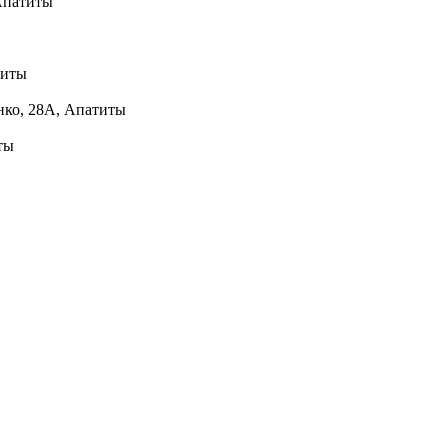
 Апатиты
титы
нко, 28А, Апатиты
ты