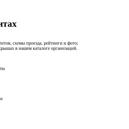
итах
титов, схемы проезда, рейтинги и фото;
крышах в нашем каталоге организаций.
иты
ты