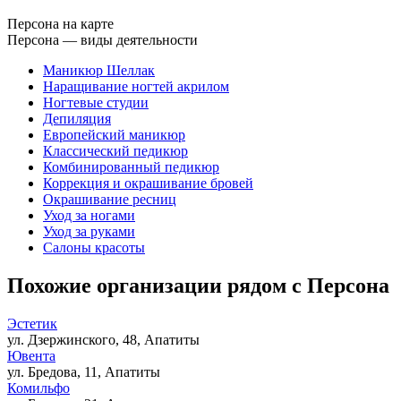
Персона на карте
Персона — виды деятельности
Маникюр Шеллак
Наращивание ногтей акрилом
Ногтевые студии
Депиляция
Европейский маникюр
Классический педикюр
Комбинированный педикюр
Коррекция и окрашивание бровей
Окрашивание ресниц
Уход за ногами
Уход за руками
Салоны красоты
Похожие организации рядом с Персона
Эстетик
ул. Дзержинского, 48, Апатиты
Ювента
ул. Бредова, 11, Апатиты
Комильфо