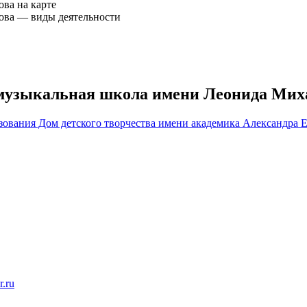
ва на карте
ова — виды деятельности
 музыкальная школа имени Леонида Мих
ования Дом детского творчества имени академика Александра 
r.ru