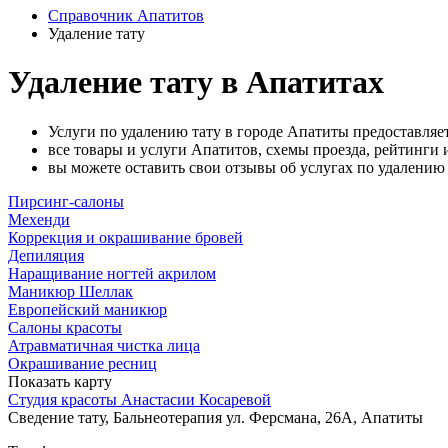
Справочник Апатитов
Удаление тату
Удаление тату в Апатитах
Услуги по удалению тату в городе Апатиты предоставляет
все товары и услуги Апатитов, схемы проезда, рейтинги 
вы можете оставить свои отзывы об услугах по удалению
Пирсинг-салоны
Мехенди
Коррекция и окрашивание бровей
Депиляция
Наращивание ногтей акрилом
Маникюр Шеллак
Европейский маникюр
Салоны красоты
Атравматичная чистка лица
Окрашивание ресниц
Показать карту
Студия красоты Анастасии Косаревой
Сведение тату, Бальнеотерапия
ул. Ферсмана, 26А, Апатиты