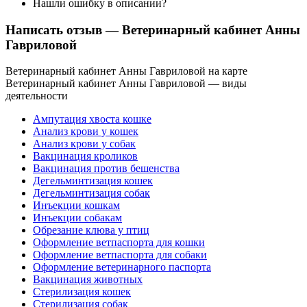
Нашли ошибку в описании?
Написать отзыв
— Ветеринарный кабинет Анны
Гавриловой
Ветеринарный кабинет Анны Гавриловой на карте
Ветеринарный кабинет Анны Гавриловой — виды
деятельности
Ампутация хвоста кошке
Анализ крови у кошек
Анализ крови у собак
Вакцинация кроликов
Вакцинация против бешенства
Дегельминтизация кошек
Дегельминтизация собак
Инъекции кошкам
Инъекции собакам
Обрезание клюва у птиц
Оформление ветпаспорта для кошки
Оформление ветпаспорта для собаки
Оформление ветеринарного паспорта
Вакцинация животных
Стерилизация кошек
Стерилизация собак