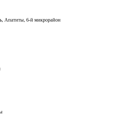
ь, Апатиты, 6-й микрорайон
ы
ты