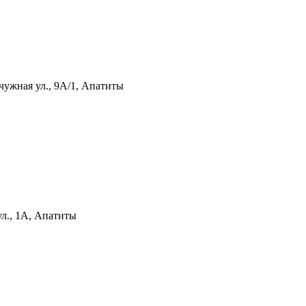
ужная ул., 9А/1, Апатиты
ул., 1А, Апатиты