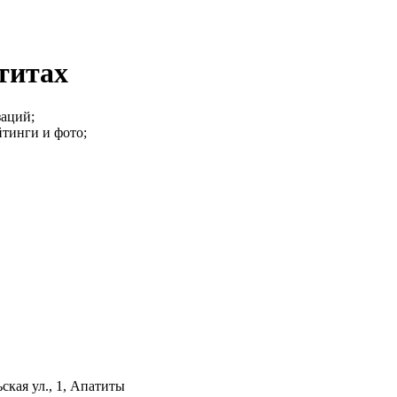
титах
заций;
йтинги и фото;
ская ул., 1, Апатиты