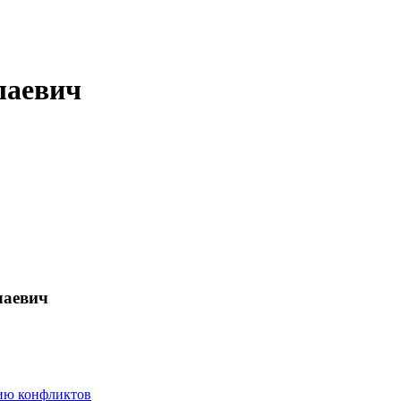
лаевич
лаевич
нию конфликтов