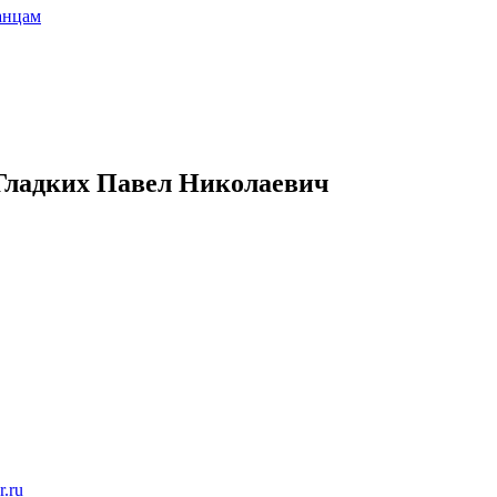
анцам
 Гладких Павел Николаевич
r.ru