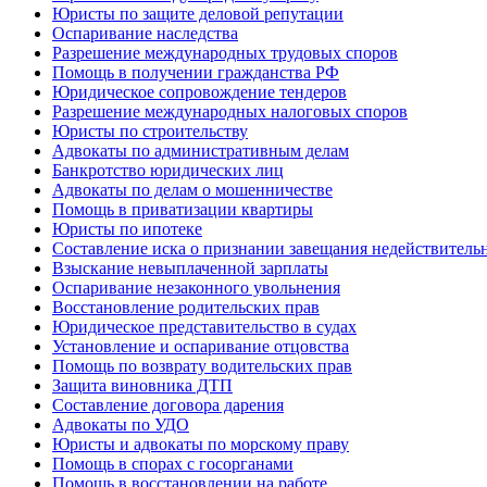
Юристы по защите деловой репутации
Оспаривание наследства
Разрешение международных трудовых споров
Помощь в получении гражданства РФ
Юридическое сопровождение тендеров
Разрешение международных налоговых споров
Юристы по строительству
Адвокаты по административным делам
Банкротство юридических лиц
Адвокаты по делам о мошенничестве
Помощь в приватизации квартиры
Юристы по ипотеке
Составление иска о признании завещания недействител
Взыскание невыплаченной зарплаты
Оспаривание незаконного увольнения
Восстановление родительских прав
Юридическое представительство в судах
Установление и оспаривание отцовства
Помощь по возврату водительских прав
Защита виновника ДТП
Составление договора дарения
Адвокаты по УДО
Юристы и адвокаты по морскому праву
Помощь в спорах с госорганами
Помощь в восстановлении на работе