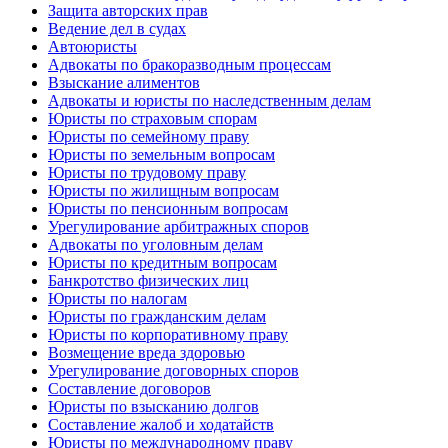
Защита авторских прав
Ведение дел в судах
Автоюристы
Адвокаты по бракоразводным процессам
Взыскание алиментов
Адвокаты и юристы по наследственным делам
Юристы по страховым спорам
Юристы по семейному праву
Юристы по земельным вопросам
Юристы по трудовому праву
Юристы по жилищным вопросам
Юристы по пенсионным вопросам
Урегулирование арбитражных споров
Адвокаты по уголовным делам
Юристы по кредитным вопросам
Банкротство физических лиц
Юристы по налогам
Юристы по гражданским делам
Юристы по корпоративному праву
Возмещение вреда здоровью
Урегулирование договорных споров
Составление договоров
Юристы по взысканию долгов
Составление жалоб и ходатайств
Юристы по международному праву