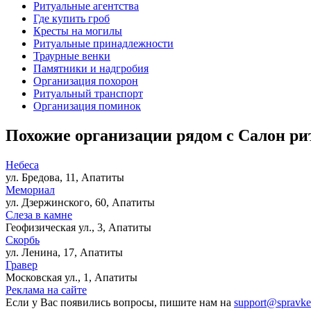
Ритуальные агентства
Где купить гроб
Кресты на могилы
Ритуальные принадлежности
Траурные венки
Памятники и надгробия
Организация похорон
Ритуальный транспорт
Организация поминок
Похожие организации рядом с Салон ри
Небеса
ул. Бредова, 11, Апатиты
Мемориал
ул. Дзержинского, 60, Апатиты
Слеза в камне
Геофизическая ул., 3, Апатиты
Скорбь
ул. Ленина, 17, Апатиты
Гравер
Московская ул., 1, Апатиты
Реклама на сайте
Если у Вас появились вопросы, пишите нам на
support@spravke