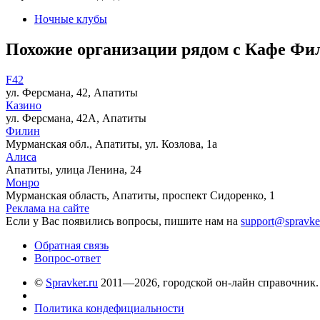
Ночные клубы
Похожие организации рядом с Кафе Фи
F42
ул. Ферсмана, 42, Апатиты
Казино
ул. Ферсмана, 42А, Апатиты
Филин
Мурманская обл., Апатиты, ул. Козлова, 1а
Алиса
Апатиты, улица Ленина, 24
Монро
Мурманская область, Апатиты, проспект Сидоренко, 1
Реклама на сайте
Если у Вас появились вопросы, пишите нам на
support@spravke
Обратная связь
Вопрос-ответ
©
Spravker.ru
2011—2026, городской он-лайн справочник.
Политика кондефициальности