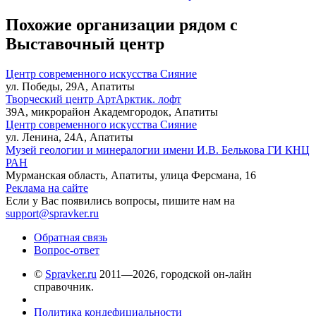
Похожие организации рядом с
Выставочный центр
Центр современного искусства Сияние
ул. Победы, 29А, Апатиты
Творческий центр АртАрктик. лофт
39А, микрорайон Академгородок, Апатиты
Центр современного искусства Сияние
ул. Ленина, 24А, Апатиты
Музей геологии и минералогии имени И.В. Белькова ГИ КНЦ
РАН
Мурманская область, Апатиты, улица Ферсмана, 16
Реклама на сайте
Если у Вас появились вопросы, пишите нам на
support@spravker.ru
Обратная связь
Вопрос-ответ
©
Spravker.ru
2011—2026, городской он-лайн
справочник.
Политика кондефициальности