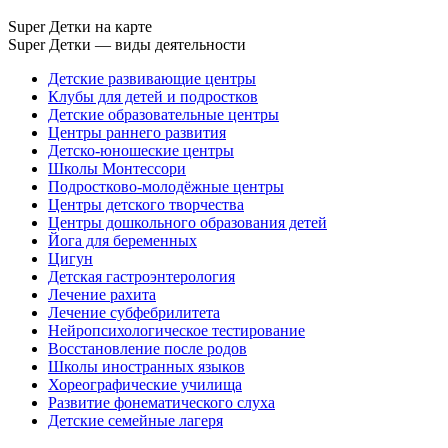
Super Детки на карте
Super Детки — виды деятельности
Детские развивающие центры
Клубы для детей и подростков
Детские образовательные центры
Центры раннего развития
Детско-юношеские центры
Школы Монтессори
Подростково-молодёжные центры
Центры детского творчества
Центры дошкольного образования детей
Йога для беременных
Цигун
Детская гастроэнтерология
Лечение рахита
Лечение субфебрилитета
Нейропсихологическое тестирование
Восстановление после родов
Школы иностранных языков
Хореографические училища
Развитие фонематического слуха
Детские семейные лагеря