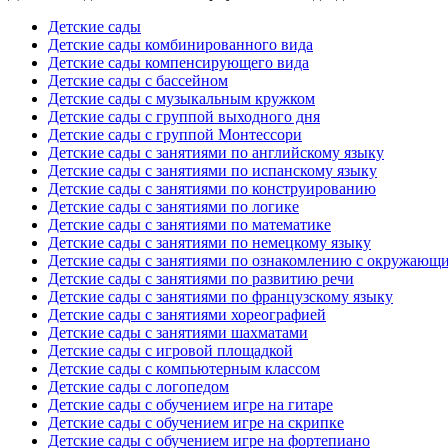
Детские сады
Детские сады комбинированного вида
Детские сады компенсирующего вида
Детские сады с бассейном
Детские сады с музыкальным кружком
Детские сады с группой выходного дня
Детские сады с группой Монтессори
Детские сады с занятиями по английскому языку
Детские сады с занятиями по испанскому языку
Детские сады с занятиями по конструированию
Детские сады с занятиями по логике
Детские сады с занятиями по математике
Детские сады с занятиями по немецкому языку
Детские сады с занятиями по ознакомлению с окружающ
Детские сады с занятиями по развитию речи
Детские сады с занятиями по французскому языку
Детские сады с занятиями хореографией
Детские сады с занятиями шахматами
Детские сады с игровой площадкой
Детские сады с компьютерным классом
Детские сады с логопедом
Детские сады с обучением игре на гитаре
Детские сады с обучением игре на скрипке
Детские сады с обучением игре на фортепиано