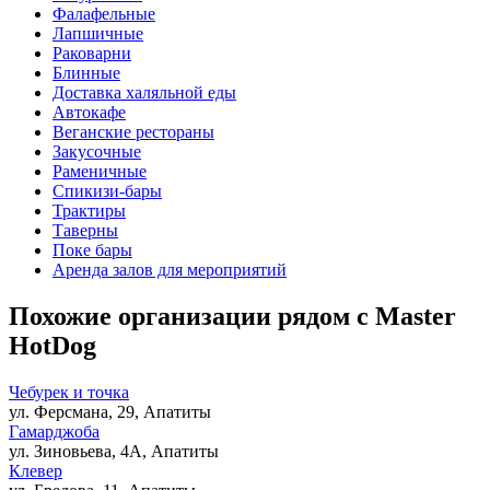
Фалафельные
Лапшичные
Раковарни
Блинные
Доставка халяльной еды
Автокафе
Веганские рестораны
Закусочные
Раменичные
Спикизи-бары
Трактиры
Таверны
Поке бары
Аренда залов для мероприятий
Похожие организации рядом с Master
HotDog
Чебурек и точка
ул. Ферсмана, 29, Апатиты
Гамарджоба
ул. Зиновьева, 4А, Апатиты
Клевер