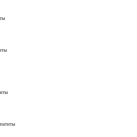
иты
титы
титы
Апатиты