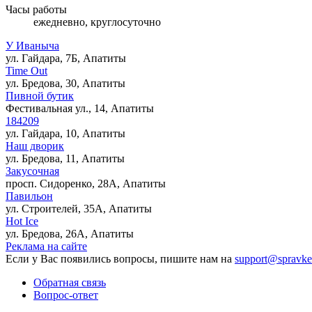
Часы работы
ежедневно, круглосуточно
У Иваныча
ул. Гайдара, 7Б, Апатиты
Time Out
ул. Бредова, 30, Апатиты
Пивной бутик
Фестивальная ул., 14, Апатиты
184209
ул. Гайдара, 10, Апатиты
Наш дворик
ул. Бредова, 11, Апатиты
Закусочная
просп. Сидоренко, 28А, Апатиты
Павильон
ул. Строителей, 35А, Апатиты
Hot Ice
ул. Бредова, 26А, Апатиты
Реклама на сайте
Если у Вас появились вопросы, пишите нам на
support@spravke
Обратная связь
Вопрос-ответ