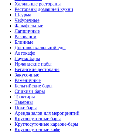
Халяльные рестораны
Рестораны домашней кухни
Шаурма
Чебуречные
Фалафельные
Лапшичные
Раковарни
Блинные
Доставка халяльной еды
Автокафе
Лаунж-бары
Ирландские пабы
Веганские рестораны
Закусочные
Раменичные
Бельгийские бары
Спикизи-бары
Трактиры
Таверны
Поке бары
Аренда залов для мероприятий
Круглосуточные бары
Круглосуточные караоке-бары
Круглосуточные кафе