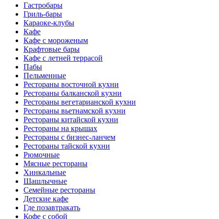
Гастробары
Гриль-бары
Караоке-клубы
Кафе
Кафе с мороженым
Крафтовые бары
Кафе с летней террасой
Пабы
Пельменные
Рестораны восточной кухни
Рестораны балканской кухни
Рестораны вегетарианской кухни
Рестораны вьетнамской кухни
Рестораны китайской кухни
Рестораны на крышах
Рестораны с бизнес-ланчем
Рестораны тайской кухни
Рюмочные
Мясные рестораны
Хинкальные
Шашлычные
Семейные рестораны
Детские кафе
Где позавтракать
Кофе с собой