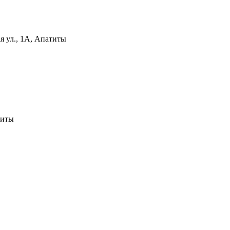
я ул., 1А, Апатиты
титы