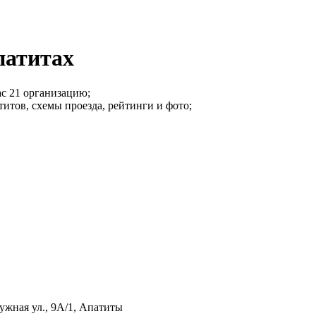
патитах
с 21 организацию;
итов, схемы проезда, рейтинги и фото;
жная ул., 9А/1, Апатиты