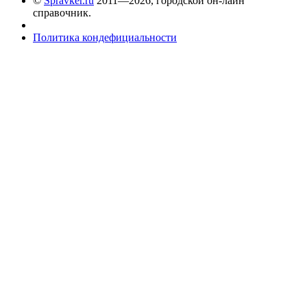
©
Spravker.ru
2011—2026, городской он-лайн
справочник.
Политика кондефициальности