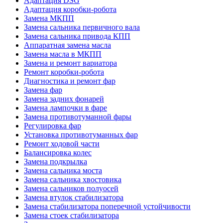
Адаптация DSG
Адаптация коробки-робота
Замена МКПП
Замена сальника первичного вала
Замена сальника привода КПП
Аппаратная замена масла
Замена масла в МКПП
Замена и ремонт вариатора
Ремонт коробки-робота
Диагностика и ремонт фар
Замена фар
Замена задних фонарей
Замена лампочки в фаре
Замена противотуманной фары
Регулировка фар
Установка противотуманных фар
Ремонт ходовой части
Балансировка колес
Замена подкрылка
Замена сальника моста
Замена сальника хвостовика
Замена сальников полуосей
Замена втулок стабилизатора
Замена стабилизатора поперечной устойчивости
Замена стоек стабилизатора