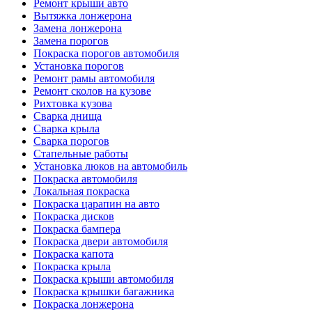
Ремонт крыши авто
Вытяжка лонжерона
Замена лонжерона
Замена порогов
Покраска порогов автомобиля
Установка порогов
Ремонт рамы автомобиля
Ремонт сколов на кузове
Рихтовка кузова
Сварка днища
Сварка крыла
Сварка порогов
Стапельные работы
Установка люков на автомобиль
Покраска автомобиля
Локальная покраска
Покраска царапин на авто
Покраска дисков
Покраска бампера
Покраска двери автомобиля
Покраска капота
Покраска крыла
Покраска крыши автомобиля
Покраска крышки багажника
Покраска лонжерона