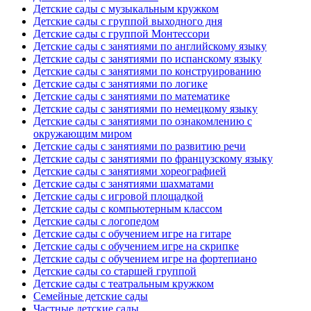
Детские сады с музыкальным кружком
Детские сады с группой выходного дня
Детские сады с группой Монтессори
Детские сады с занятиями по английскому языку
Детские сады с занятиями по испанскому языку
Детские сады с занятиями по конструированию
Детские сады с занятиями по логике
Детские сады с занятиями по математике
Детские сады с занятиями по немецкому языку
Детские сады с занятиями по ознакомлению с
окружающим миром
Детские сады с занятиями по развитию речи
Детские сады с занятиями по французскому языку
Детские сады с занятиями хореографией
Детские сады с занятиями шахматами
Детские сады с игровой площадкой
Детские сады с компьютерным классом
Детские сады с логопедом
Детские сады с обучением игре на гитаре
Детские сады с обучением игре на скрипке
Детские сады с обучением игре на фортепиано
Детские сады со старшей группой
Детские сады с театральным кружком
Семейные детские сады
Частные детские сады