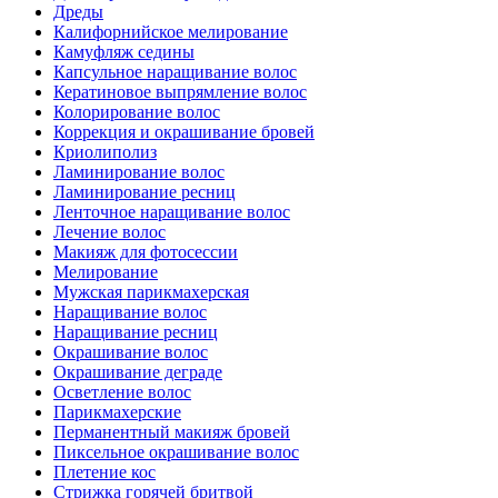
Дреды
Калифорнийское мелирование
Камуфляж седины
Капсульное наращивание волос
Кератиновое выпрямление волос
Колорирование волос
Коррекция и окрашивание бровей
Криолиполиз
Ламинирование волос
Ламинирование ресниц
Ленточное наращивание волос
Лечение волос
Макияж для фотосессии
Мелирование
Мужская парикмахерская
Наращивание волос
Наращивание ресниц
Окрашивание волос
Окрашивание деграде
Осветление волос
Парикмахерские
Перманентный макияж бровей
Пиксельное окрашивание волос
Плетение кос
Стрижка горячей бритвой