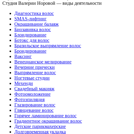
Студия Валерии Норовой — виды деятельности
Диагностика волос
SMAS-лифтинг
Окрашивание балаяж
Биозавивка волос
Блондирование
Ботокс для волос
Бразильское выпрямление волос
Брондирование
Ваксинг
Венецианское мелирование
Вечерние прически
Выпрямление волос
Ногтевые студии
Мехенди
Свадебный макияж
Фотоомоложение
Фотоэпиляция
Глазирование волос
Глянцевание волос
Горячее ламинирование волос
Градиентное окрашивание волос
Детские парикмахерские
Долговременная укладка