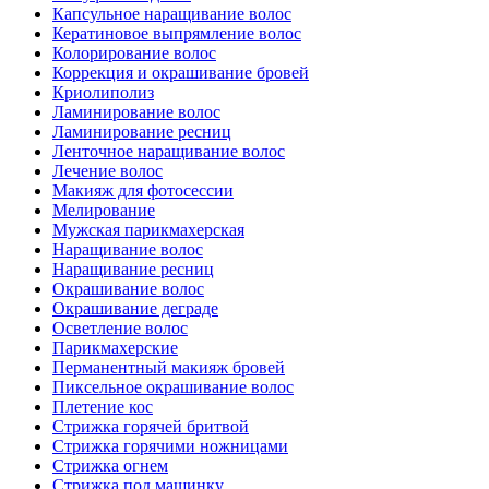
Капсульное наращивание волос
Кератиновое выпрямление волос
Колорирование волос
Коррекция и окрашивание бровей
Криолиполиз
Ламинирование волос
Ламинирование ресниц
Ленточное наращивание волос
Лечение волос
Макияж для фотосессии
Мелирование
Мужская парикмахерская
Наращивание волос
Наращивание ресниц
Окрашивание волос
Окрашивание деграде
Осветление волос
Парикмахерские
Перманентный макияж бровей
Пиксельное окрашивание волос
Плетение кос
Стрижка горячей бритвой
Стрижка горячими ножницами
Стрижка огнем
Стрижка под машинку