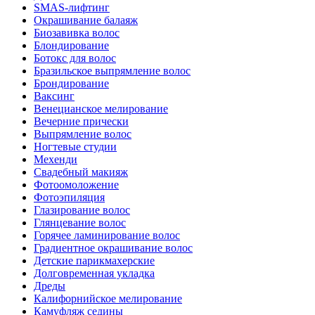
SMAS-лифтинг
Окрашивание балаяж
Биозавивка волос
Блондирование
Ботокс для волос
Бразильское выпрямление волос
Брондирование
Ваксинг
Венецианское мелирование
Вечерние прически
Выпрямление волос
Ногтевые студии
Мехенди
Свадебный макияж
Фотоомоложение
Фотоэпиляция
Глазирование волос
Глянцевание волос
Горячее ламинирование волос
Градиентное окрашивание волос
Детские парикмахерские
Долговременная укладка
Дреды
Калифорнийское мелирование
Камуфляж седины