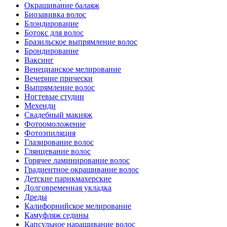
Окрашивание балаяж
Биозавивка волос
Блондирование
Ботокс для волос
Бразильское выпрямление волос
Брондирование
Ваксинг
Венецианское мелирование
Вечерние прически
Выпрямление волос
Ногтевые студии
Мехенди
Свадебный макияж
Фотоомоложение
Фотоэпиляция
Глазирование волос
Глянцевание волос
Горячее ламинирование волос
Градиентное окрашивание волос
Детские парикмахерские
Долговременная укладка
Дреды
Калифорнийское мелирование
Камуфляж седины
Капсульное наращивание волос