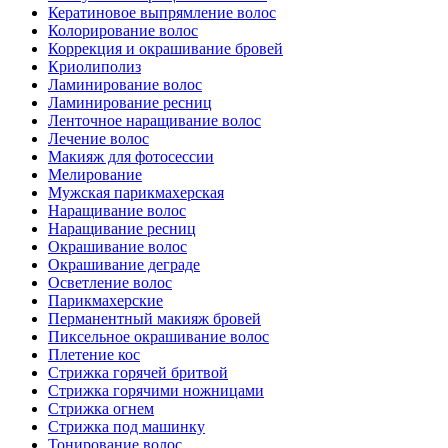
Кератиновое выпрямление волос
Колорирование волос
Коррекция и окрашивание бровей
Криолиполиз
Ламинирование волос
Ламинирование ресниц
Ленточное наращивание волос
Лечение волос
Макияж для фотосессии
Мелирование
Мужская парикмахерская
Наращивание волос
Наращивание ресниц
Окрашивание волос
Окрашивание деграде
Осветление волос
Парикмахерские
Перманентный макияж бровей
Пиксельное окрашивание волос
Плетение кос
Стрижка горячей бритвой
Стрижка горячими ножницами
Стрижка огнем
Стрижка под машинку
Тонирование волос