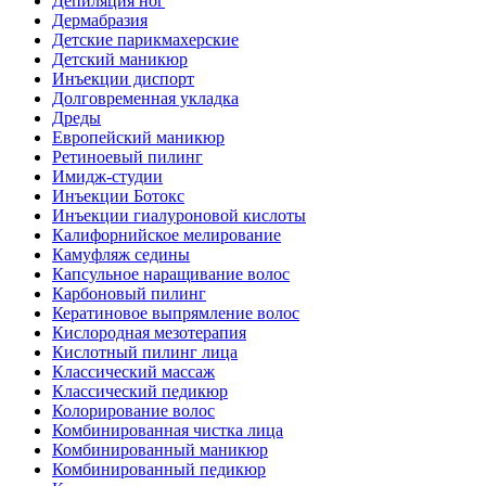
Депиляция ног
Дермабразия
Детские парикмахерские
Детский маникюр
Инъекции диспорт
Долговременная укладка
Дреды
Европейский маникюр
Ретиноевый пилинг
Имидж-студии
Инъекции Ботокс
Инъекции гиалуроновой кислоты
Калифорнийское мелирование
Камуфляж седины
Капсульное наращивание волос
Карбоновый пилинг
Кератиновое выпрямление волос
Кислородная мезотерапия
Кислотный пилинг лица
Классический массаж
Классический педикюр
Колорирование волос
Комбинированная чистка лица
Комбинированный маникюр
Комбинированный педикюр