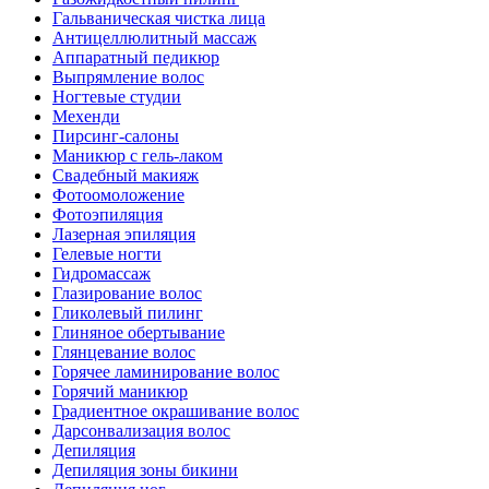
Гальваническая чистка лица
Антицеллюлитный массаж
Аппаратный педикюр
Выпрямление волос
Ногтевые студии
Мехенди
Пирсинг-салоны
Маникюр с гель-лаком
Свадебный макияж
Фотоомоложение
Фотоэпиляция
Лазерная эпиляция
Гелевые ногти
Гидромассаж
Глазирование волос
Гликолевый пилинг
Глиняное обертывание
Глянцевание волос
Горячее ламинирование волос
Горячий маникюр
Градиентное окрашивание волос
Дарсонвализация волос
Депиляция
Депиляция зоны бикини