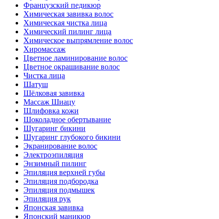
Французский педикюр
Химическая завивка волос
Химическая чистка лица
Химический пилинг лица
Химическое выпрямление волос
Хиромассаж
Цветное ламинирование волос
Цветное окрашивание волос
Чистка лица
Шатуш
Шёлковая завивка
Массаж Шиацу
Шлифовка кожи
Шоколадное обертывание
Шугаринг бикини
Шугаринг глубокого бикини
Экранирование волос
Электроэпиляция
Энзимный пилинг
Эпиляция верхней губы
Эпиляция подбородка
Эпиляция подмышек
Эпиляция рук
Японская завивка
Японский маникюр