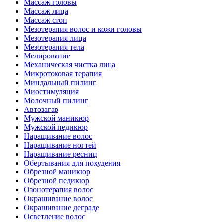
Массаж головы
Массаж лица
Массаж стоп
Мезотерапия волос и кожи головы
Мезотерапия лица
Мезотерапия тела
Мелирование
Механическая чистка лица
Микротоковая терапия
Миндальный пилинг
Миостимуляция
Молочный пилинг
Автозагар
Мужской маникюр
Мужской педикюр
Наращивание волос
Наращивание ногтей
Наращивание ресниц
Обертывания для похудения
Обрезной маникюр
Обрезной педикюр
Озонотерапия волос
Окрашивание волос
Окрашивание деграде
Осветление волос