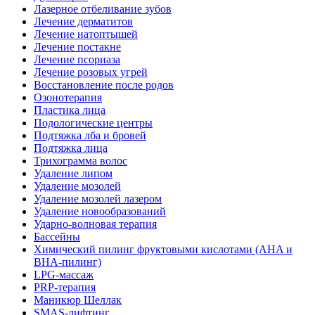
Лазерное отбеливание зубов
Лечение дерматитов
Лечение натоптышей
Лечение постакне
Лечение псориаза
Лечение розовых угрей
Восстановление после родов
Озонотерапия
Пластика лица
Подологические центры
Подтяжка лба и бровей
Подтяжка лица
Трихограмма волос
Удаление липом
Удаление мозолей
Удаление мозолей лазером
Удаление новообразований
Ударно-волновая терапия
Бассейны
Химический пилинг фруктовыми кислотами (AHA и
BHA-пилинг)
LPG-массаж
PRP-терапия
Маникюр Шеллак
SMAS-лифтинг