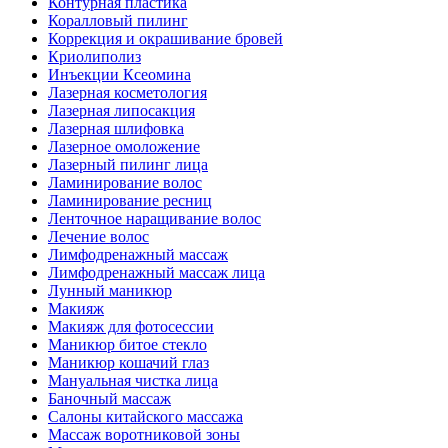
Контурная пластика
Коралловый пилинг
Коррекция и окрашивание бровей
Криолиполиз
Инъекции Ксеомина
Лазерная косметология
Лазерная липосакция
Лазерная шлифовка
Лазерное омоложение
Лазерный пилинг лица
Ламинирование волос
Ламинирование ресниц
Ленточное наращивание волос
Лечение волос
Лимфодренажный массаж
Лимфодренажный массаж лица
Лунный маникюр
Макияж
Макияж для фотосессии
Маникюр битое стекло
Маникюр кошачий глаз
Мануальная чистка лица
Баночный массаж
Салоны китайского массажа
Массаж воротниковой зоны