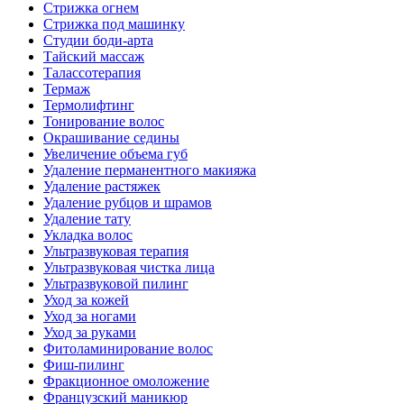
Стрижка огнем
Стрижка под машинку
Студии боди-арта
Тайский массаж
Талассотерапия
Термаж
Термолифтинг
Тонирование волос
Окрашивание седины
Увеличение объема губ
Удаление перманентного макияжа
Удаление растяжек
Удаление рубцов и шрамов
Удаление тату
Укладка волос
Ультразвуковая терапия
Ультразвуковая чистка лица
Ультразвуковой пилинг
Уход за кожей
Уход за ногами
Уход за руками
Фитоламинирование волос
Фиш-пилинг
Фракционное омоложение
Французский маникюр