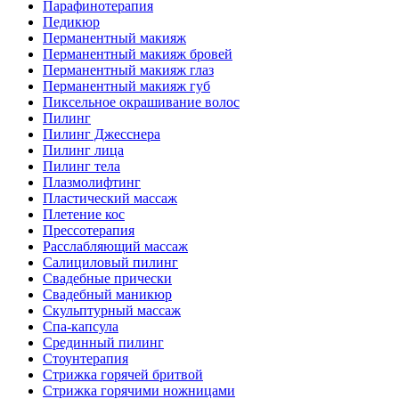
Парафинотерапия
Педикюр
Перманентный макияж
Перманентный макияж бровей
Перманентный макияж глаз
Перманентный макияж губ
Пиксельное окрашивание волос
Пилинг
Пилинг Джесснера
Пилинг лица
Пилинг тела
Плазмолифтинг
Пластический массаж
Плетение кос
Прессотерапия
Расслабляющий массаж
Салициловый пилинг
Свадебные прически
Свадебный маникюр
Скульптурный массаж
Спа-капсула
Срединный пилинг
Стоунтерапия
Стрижка горячей бритвой
Стрижка горячими ножницами