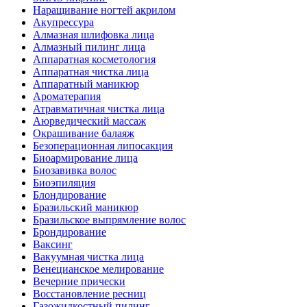
Наращивание ногтей акрилом
Акупрессура
Алмазная шлифовка лица
Алмазный пилинг лица
Аппаратная косметология
Аппаратная чистка лица
Аппаратный маникюр
Ароматерапия
Атравматичная чистка лица
Аюрведический массаж
Окрашивание балаяж
Безоперационная липосакция
Биоармирование лица
Биозавивка волос
Биоэпиляция
Блондирование
Бразильский маникюр
Бразильское выпрямление волос
Брондирование
Ваксинг
Вакуумная чистка лица
Венецианское мелирование
Вечерние прически
Восстановление ресниц
Газожидкостный пилинг